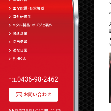
主な設備・有資格者
海外研修生
メタル製品･オブジェ製作
関連企業
採用情報
雅な日常
孔柵くん
0436-98-2462
TEL.
お問い合わせ
© MPS MIYABI PLANT SETSUBI CO.,LTD.